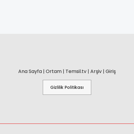
Ana Sayfa
|
Ortam
|
Temsil.tv
|
Arşiv
|
Giriş
Gizlilik Politikası