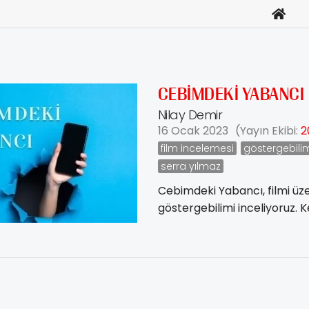
CEBİMDEKİ YABANCI
Nilay Demir
16 Ocak 2023
(Yayın Ekibi:
2
film incelemesi
göstergebili
serra yılmaz
Cebimdeki Yabancı, filmi üz
göstergebilimi inceliyoruz. K