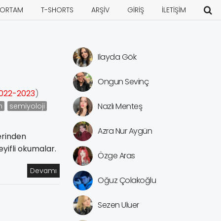
ORTAM
T-SHORTS
ARŞİV
GİRİŞ
İLETİŞİM
Ilayda Gök
Ongun Sevinç
022-2023
)
Nazlı Menteş
m
semiyoloji
Azra Nur Aygün
erinden
eyifli okumalar.
Özge Aras
Devamı
Oğuz Çolakoğlu
Sezen Uluer