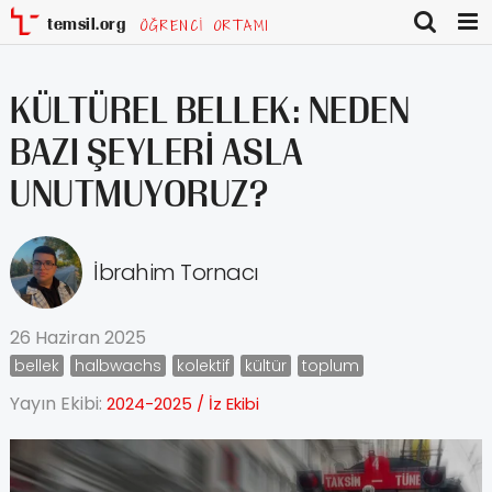
Skip
to
content
KÜLTÜREL BELLEK: NEDEN
BAZI ŞEYLERİ ASLA
UNUTMUYORUZ?
İbrahim Tornacı
26 Haziran 2025
bellek
halbwachs
kolektif
kültür
toplum
Yayın Ekibi:
2024-2025 / İz Ekibi
View
Larger