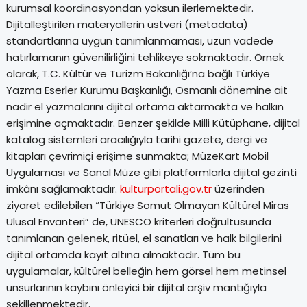
kurumsal koordinasyondan yoksun ilerlemektedir.
Dijitalleştirilen materyallerin üstveri (metadata)
standartlarına uygun tanımlanmaması, uzun vadede
hatırlamanın güvenilirliğini tehlikeye sokmaktadır. Örnek
olarak, T.C. Kültür ve Turizm Bakanlığı’na bağlı Türkiye
Yazma Eserler Kurumu Başkanlığı, Osmanlı dönemine ait
nadir el yazmalarını dijital ortama aktarmakta ve halkın
erişimine açmaktadır. Benzer şekilde Milli Kütüphane, dijital
katalog sistemleri aracılığıyla tarihi gazete, dergi ve
kitapları çevrimiçi erişime sunmakta; MüzeKart Mobil
Uygulaması ve Sanal Müze gibi platformlarla dijital gezinti
imkânı sağlamaktadır.
kulturportali.gov.tr
üzerinden
ziyaret edilebilen “Türkiye Somut Olmayan Kültürel Miras
Ulusal Envanteri” de, UNESCO kriterleri doğrultusunda
tanımlanan gelenek, ritüel, el sanatları ve halk bilgilerini
dijital ortamda kayıt altına almaktadır. Tüm bu
uygulamalar, kültürel belleğin hem görsel hem metinsel
unsurlarının kaybını önleyici bir dijital arşiv mantığıyla
şekillenmektedir.