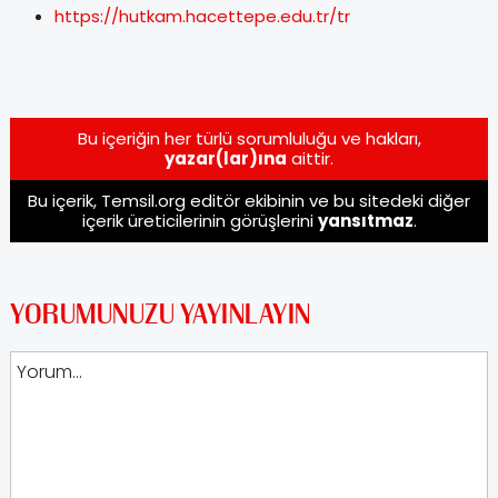
https://hutkam.hacettepe.edu.tr/tr
Bu içeriğin her türlü sorumluluğu ve hakları,
yazar(lar)ına
aittir.
Bu içerik, Temsil.org editör ekibinin ve bu sitedeki diğer
içerik üreticilerinin görüşlerini
yansıtmaz
.
YORUMUNUZU YAYINLAYIN
Yorum