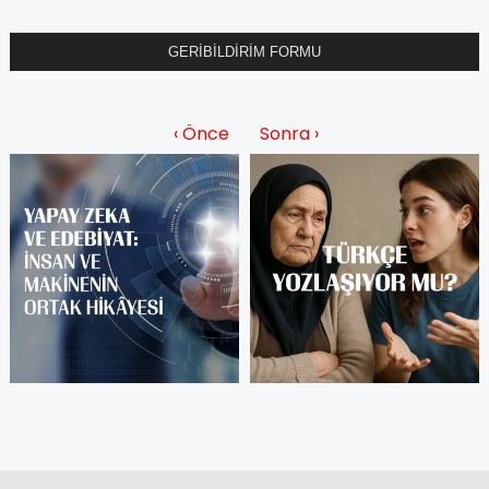
GERİBİLDİRİM FORMU
‹ Önce
Sonra ›